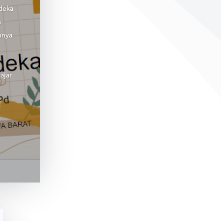
deka
n
nnya
n
ajar