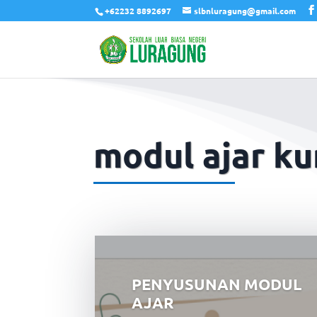
+62232 8892697
slbnluragung@gmail.com
modul ajar ku
PENYUSUNAN MODUL
AJAR